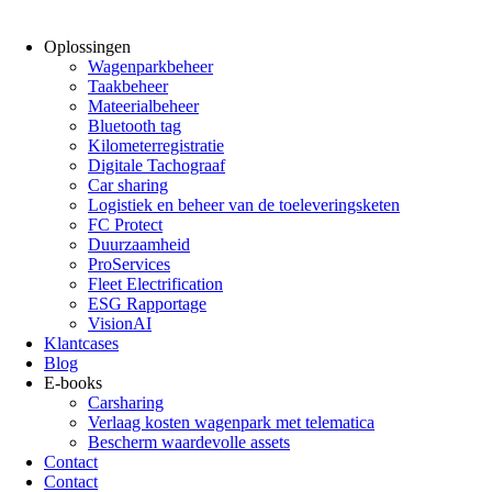
Oplossingen
Wagenparkbeheer
Taakbeheer
Mateerialbeheer
Bluetooth tag
Kilometerregistratie
Digitale Tachograaf
Car sharing
Logistiek en beheer van de toeleveringsketen
FC Protect
Duurzaamheid
ProServices
Fleet Electrification
ESG Rapportage
VisionAI
Klantcases
Blog
E-books
Carsharing
Verlaag kosten wagenpark met telematica
Bescherm waardevolle assets
Contact
Contact