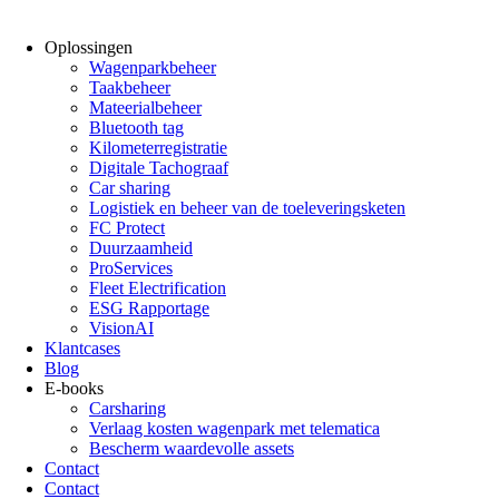
Oplossingen
Wagenparkbeheer
Taakbeheer
Mateerialbeheer
Bluetooth tag
Kilometerregistratie
Digitale Tachograaf
Car sharing
Logistiek en beheer van de toeleveringsketen
FC Protect
Duurzaamheid
ProServices
Fleet Electrification
ESG Rapportage
VisionAI
Klantcases
Blog
E-books
Carsharing
Verlaag kosten wagenpark met telematica
Bescherm waardevolle assets
Contact
Contact