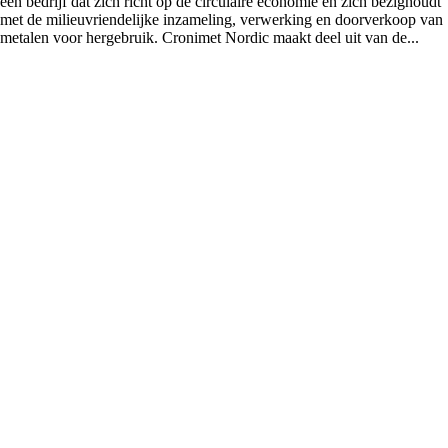
een bedrijf dat zich richt op de circulaire economie en zich bezighoudt
met de milieuvriendelijke inzameling, verwerking en doorverkoop van
metalen voor hergebruik. Cronimet Nordic maakt deel uit van de...