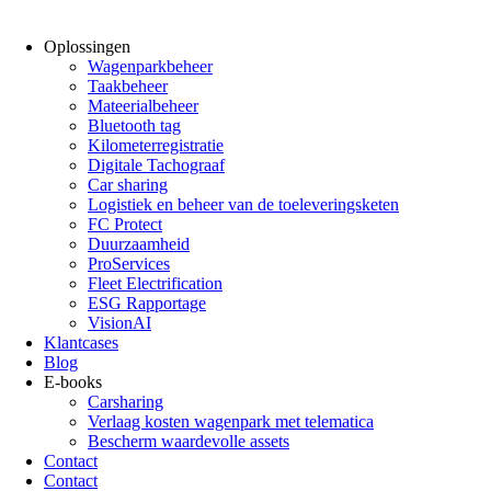
Oplossingen
Wagenparkbeheer
Taakbeheer
Mateerialbeheer
Bluetooth tag
Kilometerregistratie
Digitale Tachograaf
Car sharing
Logistiek en beheer van de toeleveringsketen
FC Protect
Duurzaamheid
ProServices
Fleet Electrification
ESG Rapportage
VisionAI
Klantcases
Blog
E-books
Carsharing
Verlaag kosten wagenpark met telematica
Bescherm waardevolle assets
Contact
Contact