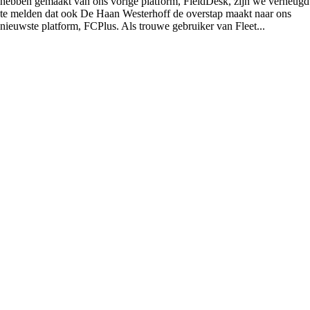
hebben gemaakt van ons vorige platform, FieldDesk, zijn we verheugd
te melden dat ook De Haan Westerhoff de overstap maakt naar ons
nieuwste platform, FCPlus. Als trouwe gebruiker van Fleet...