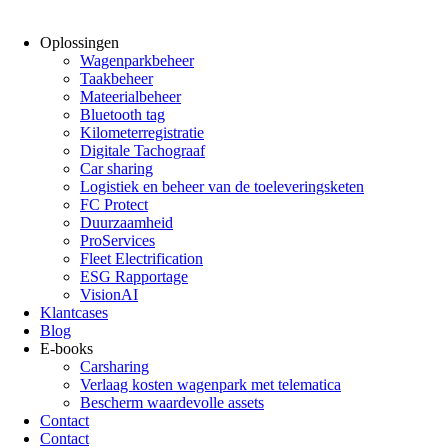
Oplossingen
Wagenparkbeheer
Taakbeheer
Mateerialbeheer
Bluetooth tag
Kilometerregistratie
Digitale Tachograaf
Car sharing
Logistiek en beheer van de toeleveringsketen
FC Protect
Duurzaamheid
ProServices
Fleet Electrification
ESG Rapportage
VisionAI
Klantcases
Blog
E-books
Carsharing
Verlaag kosten wagenpark met telematica
Bescherm waardevolle assets
Contact
Contact