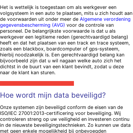
Het is wettelijk is toegestaan om als werkgever een
volgsysteem in een auto te plaatsen, mits u zich houdt aan
de voorwaarden uit onder meer de
Algemene verordening
gegevensbescherming (AVG)
voor de controle van
personeel. De belangrijkste voorwaarde is dat u als
werkgever een legitieme reden (gerechtvaardigd belang)
heeft en dat het plaatsen van een track en trace systeem,
zoals een blackbox, boardcomputer of gps-systeem,
hierbij noodzakelijk is. Een gerechtvaardigd belang kan
bijvoorbeeld zijn dat u wil nagaan welke auto zich het
dichtst in de buurt van een klant bevindt, zodat u deze
naar de klant kan sturen.
Lees meer over Privacy en track & trace
Hoe wordt mijn data beveiligd?
Onze systemen zijn beveiligd conform de eisen van de
ISO/IEC 27001:2013-certificering voor beveiliging. Wij
controleren streng op uw veiligheid en investeren continu
in de nieuwste beveiligingstechnieken. Zo kunnen uw data
met geen enkele mogelijkheid bij onbevoegden