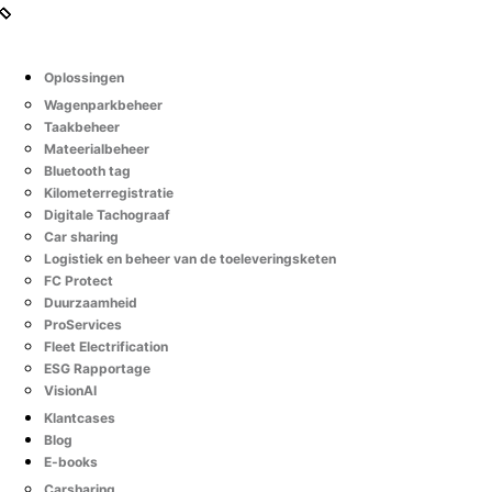
Oplossingen
Wagenparkbeheer
Taakbeheer
Mateerialbeheer
Bluetooth tag
Kilometerregistratie
Digitale Tachograaf
Car sharing
Logistiek en beheer van de toeleveringsketen
FC Protect
Duurzaamheid
ProServices
Fleet Electrification
ESG Rapportage
VisionAI
Klantcases
Blog
E-books
Carsharing