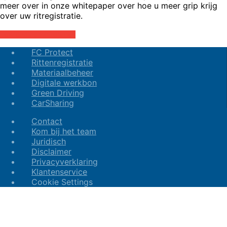
meer over in onze whitepaper over hoe u meer grip krijg
over uw ritregistratie.
Dowload de whitepaper
FC Protect
Rittenregistratie
Materiaalbeheer
Digitale werkbon
Green Driving
CarSharing
Contact
Kom bij het team
Juridisch
Disclaimer
Privacyverklaring
Klantenservice
Cookie Settings